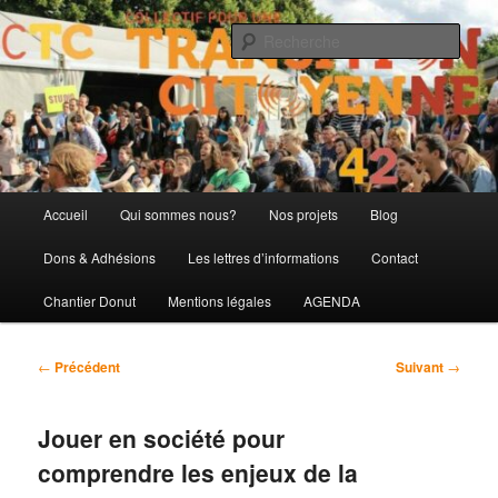
Aller
CTC-42
au
Rech
contenu
principal
Collectif pour une Transition
Citoyenne dans la Loire
Menu
Accueil
Qui sommes nous?
Nos projets
Blog
principal
Dons & Adhésions
Les lettres d’informations
Contact
Chantier Donut
Mentions légales
AGENDA
Navigation
←
Précédent
Suivant
→
des
articles
Jouer en société pour
comprendre les enjeux de la